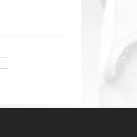
er naturel ou leader
irant, vous choisissez
 ?