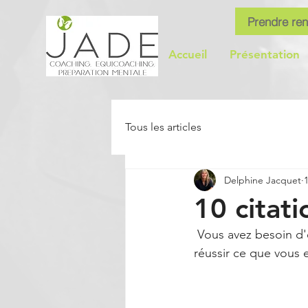
Prendre re
Accueil
Présentation
Tous les articles
Delphine Jacquet
10 citati
 Vous avez besoin d'encouragements pour surmonter les épreuves que vous rencontrez, et 
réussir ce que vous e