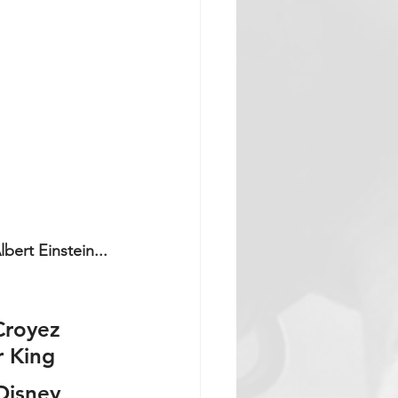
Croyez 
r King
 Disney