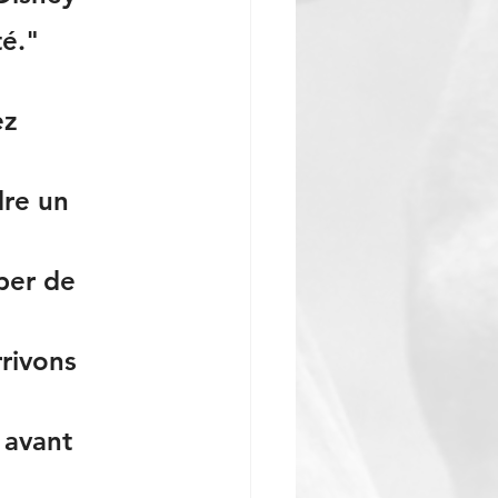
é." 
z 
dre un 
per de 
rivons 
 avant 