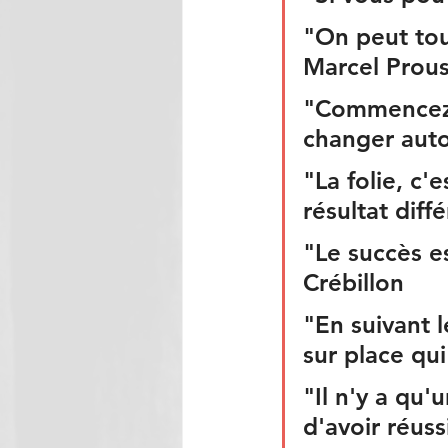
"On peut tou
Marcel Prous
"Commencez 
changer auto
"La folie, c'
résultat diff
"Le succès e
Crébillon
"En suivant l
sur place qu
"Il n'y a qu
d'avoir réus