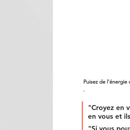
 Puisez de l'énergie dans les pensées des plus grands : Martin Luther King, Albert Einstein... 
 .
"Croyez en vo
en vous et il
"Si vous pou