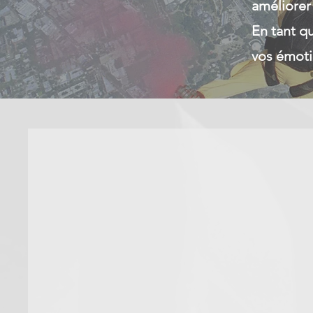
améliorer 
En tant q
vos émoti