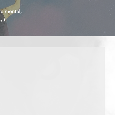
re mental,
e !